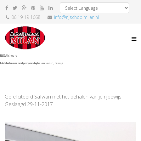
06 19 19 1668
info@rijschoolmilan.nl
Gefeliciteerd
MILAN
Met behalen van je rijbewijs
Gefeliciteerd onderstand behalen van rijbewijs
Gefeliciteerd Safwan met het behalen van je rijbewijs
Geslaagd 29-11-2017