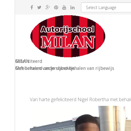
MILAN
Gefeliciteerd
Gefeliciteerd onderstand behalen van rijbewijs
Met behalen van je rijbewijs
Van harte gefeliciteerd Nigel Robertha met behalen 