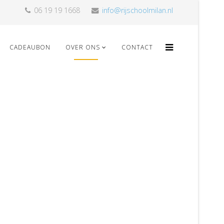
06 19 19 1668
info@rijschoolmilan.nl
CADEAUBON
OVER ONS
CONTACT