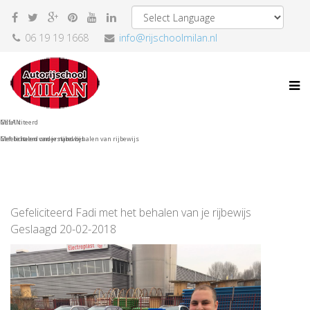
06 19 19 1668
info@rijschoolmilan.nl
Gefeliciteerd
MILAN
Met behalen van je rijbewijs
Gefeliciteerd onderstand behalen van rijbewijs
Gefeliciteerd Fadi met het behalen van je rijbewijs
Geslaagd 20-02-2018