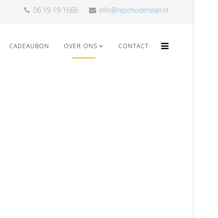
06 19 19 1668
info@rijschoolmilan.nl
CADEAUBON
OVER ONS
CONTACT