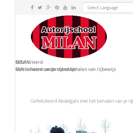
MILAN
Gefeliciteerd
Gefeliciteerd onderstand behalen van rijbewijs
Met behalen van je rijbewijs
Gefeliciteerd Abdelgani met het behalen van je r