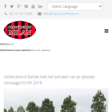
06 19 19 1668
info@rijschoolmilan.nl
Gefeliciteerd
MILAN
Met behalen van je rijbewijs
Gefeliciteerd onderstand behalen van rijbewijs
Gefeliciteerd Bartek met het behalen van je rijbewijs
Geslaagd 03-09-2018