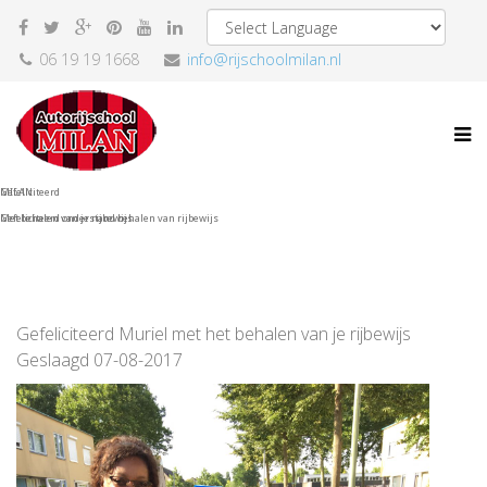
06 19 19 1668
info@rijschoolmilan.nl
Gefeliciteerd
MILAN
Met behalen van je rijbewijs
Gefeliciteerd onderstand behalen van rijbewijs
Gefeliciteerd Muriel met het behalen van je rijbewijs
Geslaagd 07-08-2017