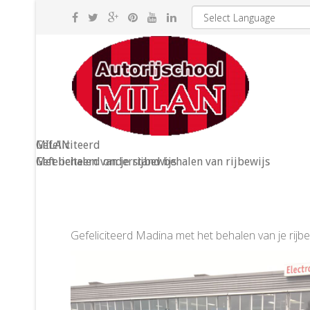
MILAN
Gefeliciteerd
Gefeliciteerd onderstand behalen van rijbewijs
Met behalen van je rijbewijs
Gefeliciteerd
Madina
met het behalen van je rijbe