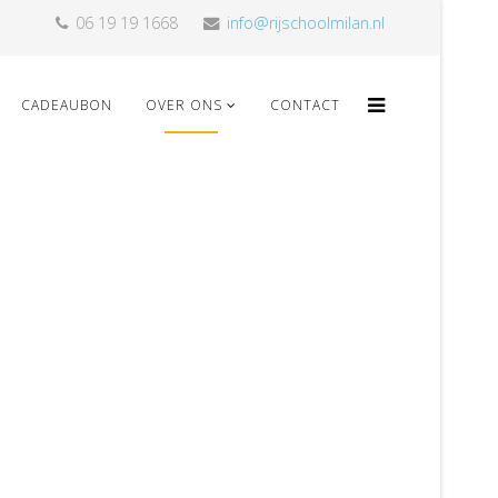
06 19 19 1668
info@rijschoolmilan.nl
CADEAUBON
OVER ONS
CONTACT