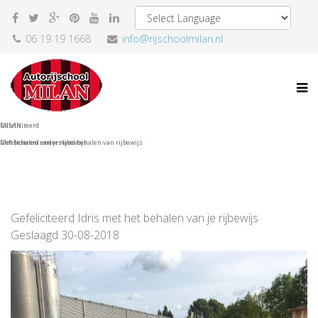
06 19 19 1668
info@rijschoolmilan.nl
Gefeliciteerd
MILAN
Met behalen van je rijbewijs
Gefeliciteerd onderstand behalen van rijbewijs
Gefeliciteerd Idris met het behalen van je rijbewijs
Geslaagd 30-08-2018