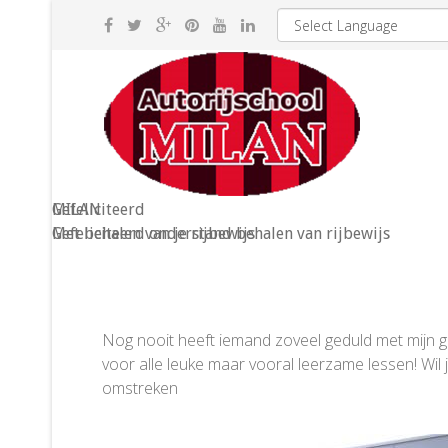
Gefeliciteerd
MILAN
Met behalen van je rijbewijs
Gefeliciteerd onderstand behalen van rijbewijs
Nog nooit heeft iemand zoveel geduld met mijn ge
voor alle leuke maar vooral leerzame lessen! Wil 
omstreken