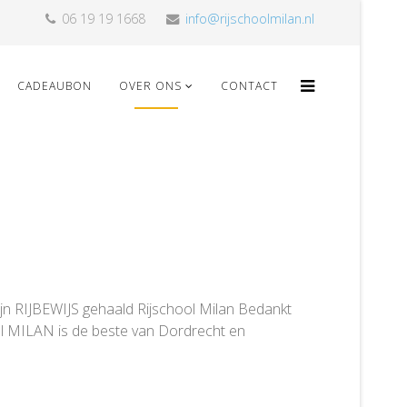
06 19 19 1668
info@rijschoolmilan.nl
CADEAUBON
OVER ONS
CONTACT
ijn RIJBEWIJS gehaald Rijschool Milan Bedankt
hool MILAN is de beste van Dordrecht en