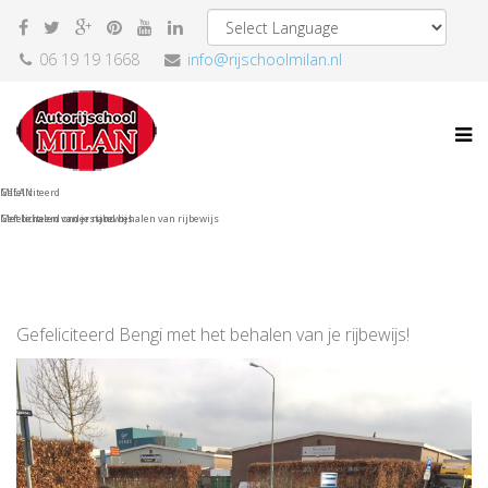
06 19 19 1668
info@rijschoolmilan.nl
MILAN
Gefeliciteerd
Gefeliciteerd onderstand behalen van rijbewijs
Met behalen van je rijbewijs
Gefeliciteerd Bengi met het behalen van je rijbewijs!