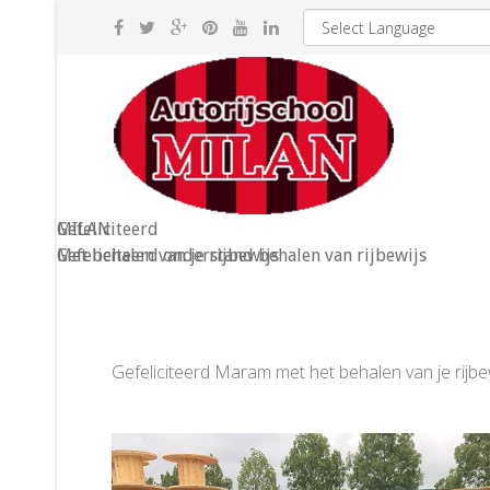
MILAN
Gefeliciteerd
Gefeliciteerd onderstand behalen van rijbewijs
Met behalen van je rijbewijs
Gefeliciteerd Maram met het behalen van je rijb