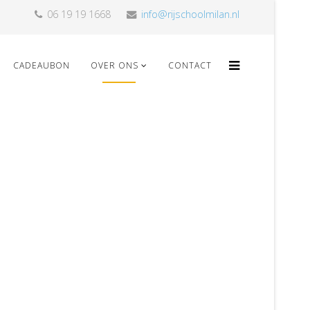
06 19 19 1668
info@rijschoolmilan.nl
CADEAUBON
OVER ONS
CONTACT