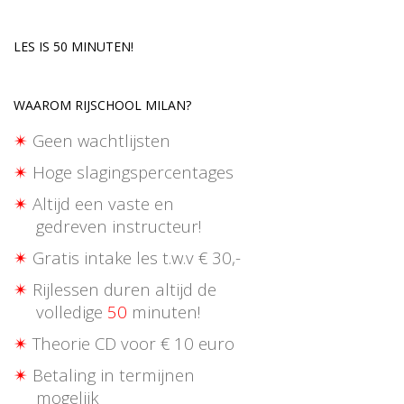
LES IS 50 MINUTEN!
WAAROM RIJSCHOOL MILAN?
✴
Geen wachtlijsten
✴
Hoge slagingspercentages
✴
Altijd een vaste en
gedreven instructeur!
✴
Gratis intake les t.w.v € 30,-
✴
Rijlessen duren altijd de
volledige
50
minuten!
✴
Theorie CD voor € 10 euro
✴
Betaling in termijnen
mogelijk